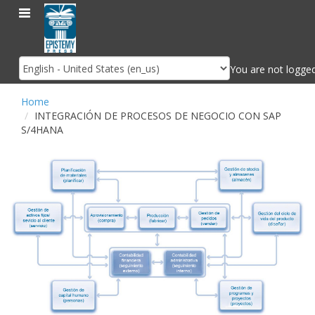
epistemy
Skip
Toggle
to
navigation
main
content
You are not logged
Language
Home
INTEGRACIÓN DE PROCESOS DE NEGOCIO CON SAP
S/4HANA